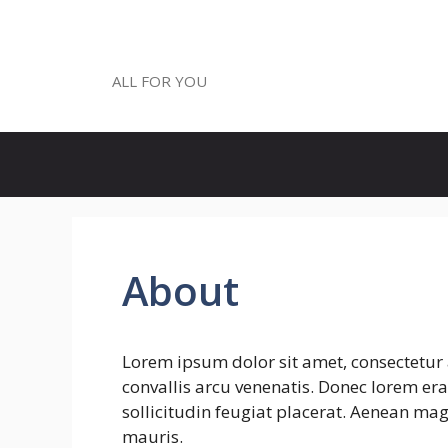
Skip
to
ALL FOR YOU
content
ALL FOR YOU
About
Lorem ipsum dolor sit amet, consectetur 
convallis arcu venenatis. Donec lorem era
sollicitudin feugiat placerat. Aenean mag
mauris.