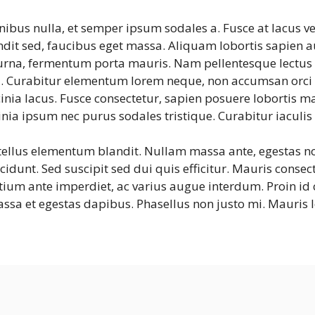
inibus nulla, et semper ipsum sodales a. Fusce at lacus v
ndit sed, faucibus eget massa. Aliquam lobortis sapien a
 urna, fermentum porta mauris. Nam pellentesque lectus v
. Curabitur elementum lorem neque, non accumsan orci 
inia lacus. Fusce consectetur, sapien posuere lobortis max
nia ipsum nec purus sodales tristique. Curabitur iaculis
tellus elementum blandit. Nullam massa ante, egestas non
cidunt. Sed suscipit sed dui quis efficitur. Mauris consec
um ante imperdiet, ac varius augue interdum. Proin id c
ssa et egestas dapibus. Phasellus non justo mi. Mauris l